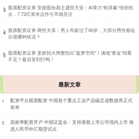
​股票配资证券 安妮股份易主晟世天安：AI算力“蛇吞象”传统纸
3
企，7.72亿资本运作引市场关注
​股票配资证券 两性关系：男人年龄过了60岁，大部分男性都会
4
出现哪种状况？
​股票配资证券 姜妍拍大闸蟹拍出”盗梦空间”！满地”黄金”却看
5
不见？最后笑到打鸣！
最新文章
配资平台股票配资 中国首个重点工业产品碳足迹数据库正式
1
发布
高效率配资开户 中国证监会：支持港股上市公司境内上市 推
2
进人民币外汇期货试点