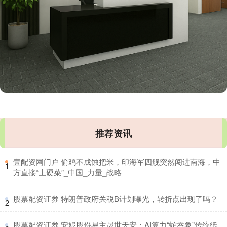
推荐资讯
​壹配资网门户 偷鸡不成蚀把米，印海军四舰突然闯进南海，中
1
方直接“上硬菜”_中国_力量_战略
​股票配资证券 特朗普政府关税B计划曝光，转折点出现了吗？
2
​股票配资证券 安妮股份易主晟世天安：AI算力“蛇吞象”传统纸