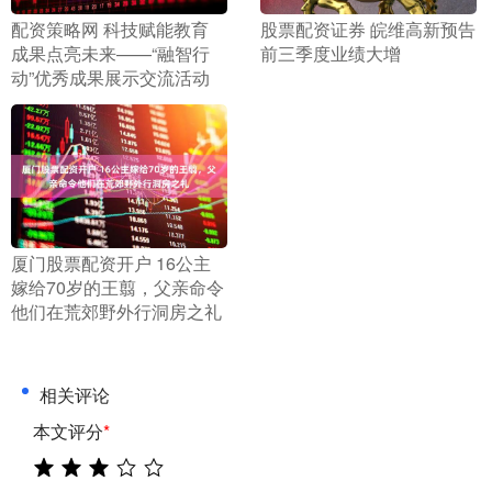
​配资策略网 科技赋能教育
​股票配资证券 皖维高新预告
成果点亮未来——“融智行
前三季度业绩大增
动”优秀成果展示交流活动
​厦门股票配资开户 16公主
嫁给70岁的王翦，父亲命令
他们在荒郊野外行洞房之礼
相关评论
本文评分
*