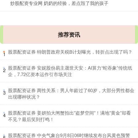
炒股配资专业网 奶奶的经验，差点毁了我的孩子
推荐资讯
​股票配资证券 特朗普政府关税B计划曝光，转折点出现了吗？
1
​股票配资证券 安妮股份易主晟世天安：AI算力“蛇吞象”传统纸
2
企，7.72亿资本运作引市场关注
​股票配资证券 两性关系：男人年龄过了60岁，大部分男性都会
3
出现哪种状况？
​股票配资证券 姜妍拍大闸蟹拍出”盗梦空间”！满地”黄金”却看
4
不见？最后笑到打鸣！
​股票配资证券 中央气象台9月8日06时继续发布台风黄色预警
5