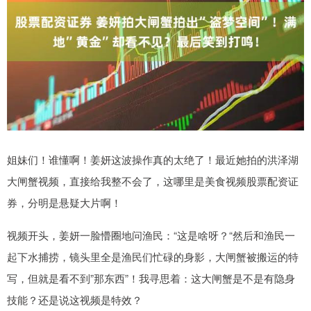
姐妹们！谁懂啊！姜妍这波操作真的太绝了！最近她拍的洪泽湖
大闸蟹视频，直接给我整不会了，这哪里是美食视频股票配资证
券，分明是悬疑大片啊！
视频开头，姜妍一脸懵圈地问渔民：“这是啥呀？“然后和渔民一
起下水捕捞，镜头里全是渔民们忙碌的身影，大闸蟹被搬运的特
写，但就是看不到”那东西”！我寻思着：这大闸蟹是不是有隐身
技能？还是说这视频是特效？