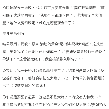
渔民神秘兮兮地说：“这东西可是赛黄金啊！“姜妍赶紧提醒：“可
别踩了这满地的黄金！“我整个人都绷不住了：满地黄金？大闸
蟹？这什么魔幻设定？难道是螃蟹变金子了？
展开剩余44%
结果最后才揭晓：原来”满地的黄金”是指洪泽湖大闸蟹！这反差
感，笑死我了！评论区已经炸成一片：“姜妍这是要转行当悬疑片
导演了？”“这营销太绝了，我直接被带入剧情了！”
说实话，我一开始以为是啥高科技产品，结果居然是大闸蟹！这
波操作太会了，姜妍的演技也太绝了，把一个简单的美食视频拍
出了《盗梦空间》的感觉！
你们说股票配资证券，这波是不是太绝了？有没有人和我一样，
看到最后笑到打鸣？快在评论区告诉我你们的观后感！#姜妍拍大