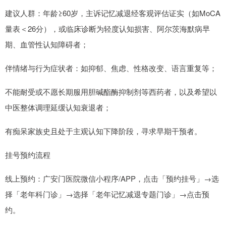
建议人群：年龄≥60岁，主诉记忆减退经客观评估证实（如MoCA
量表＜26分），或临床诊断为轻度认知损害、阿尔茨海默病早
期、血管性认知障碍者；
伴情绪与行为症状者：如抑郁、焦虑、性格改变、语言重复等；
不能耐受或不愿长期服用胆碱酯酶抑制剂等西药者，以及希望以
中医整体调理延缓认知衰退者；
有痴呆家族史且处于主观认知下降阶段，寻求早期干预者。
挂号预约流程
线上预约：广安门医院微信小程序/APP，点击「预约挂号」→选
择「老年科门诊」→选择「老年记忆减退专题门诊」→点击预
约。