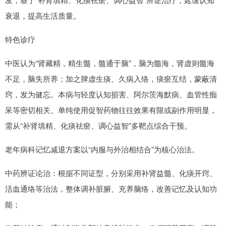
衰退，提高生活质量。
特色诊疗
中医认为“肾藏精，精生髓，髓通于脑”，脑为髓海，肾虚则髓海
不足，脑失所养；加之脾虚生痰、久病入络，痰瘀互结，蒙蔽清
窍，发为健忘。本病与轻度认知损害、阿尔茨海默病、血管性痴
呆等密切相关。单纯使用促智药物往往效果有限或副作用明显，
需从“补肾填精、化痰祛瘀、调心益智”多靶点综合干预。
老年病科记忆减退方案以“内服与外治相结合”为核心治法。
中药辨证论治：根据不同证型，分别采用补肾益髓、化痰开窍、
活血通络等治法，整体调补脏腑、充养脑络，改善记忆及认知功
能；