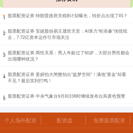
​股票配资证券 特朗普政府关税B计划曝光，转折点出现了吗？
1
​股票配资证券 安妮股份易主晟世天安：AI算力“蛇吞象”传统纸
2
企，7.72亿资本运作引市场关注
​股票配资证券 两性关系：男人年龄过了60岁，大部分男性都会
3
出现哪种状况？
​股票配资证券 姜妍拍大闸蟹拍出”盗梦空间”！满地”黄金”却看
4
不见？最后笑到打鸣！
​股票配资证券 中央气象台9月8日06时继续发布台风黄色预警
5
个人场外配资
配资盘
免费股票配资