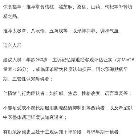
饮食指导：推荐常食核桃、黑芝麻、桑椹、山药、枸杞等补肾填
精之品。
推荐太极拳、八段锦、五禽戏等，以形神共养、调和气血。
适合人群
建议人群：年龄≥60岁，主诉记忆减退经客观评估证实（如MoCA
量表＜26分），或临床诊断为轻度认知损害、阿尔茨海默病早
期、血管性认知障碍者；
伴情绪与行为症状者：如抑郁、焦虑、性格改变、语言重复等；
不能耐受或不愿长期服用胆碱酯酶抑制剂等西药者，以及希望以
中医整体调理延缓认知衰退者；
有痴呆家族史且处于主观认知下降阶段，寻求早期干预者。