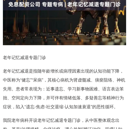
老年记忆减退专题门诊
老年记忆减退是指随年龄增长或病理因素出现的认知功能下降，
中医称为“健忘”“呆病”，其核心病机为肾虚髓减、痰瘀阻络、神机
失用。患者常表现为：近事遗忘、学习新事物困难、语言表达笨
拙、空间定向力下降，并可伴有情绪低落、多疑善忘等精神行为
症状，陷入“遗忘-焦虑-社交退缩-认知加速衰退”的恶性循环。
我院老年病科开设老年记忆减退专题门诊，从中医整体观念出
发，基于“补肾填精、化痰祛瘀、调心益智”辨证治疗，延缓认知