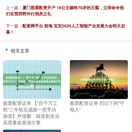
上一篇：
厦门股票配资开户 16公主嫁给70岁的王翦，父亲命令他
们在荒郊野外行洞房之礼
下一篇：
配资网平台 前海·宝安2026人工智能产业发展大会明天启
幕！
相关文章
​股票配资证券 【“百千万工
​股票配资证券 烈日下的“守
程”三年初见成效一把手访
电人”
谈⑨】尹儇鹏：锻造制造业
高质量发展强引擎