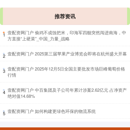
推荐资讯
​壹配资网门户 偷鸡不成蚀把米，印海军四舰突然闯进南海，中
1
方直接“上硬菜”_中国_力量_战略
​壹配资网门户 2025第三届苹果产业博览会即将在杭州盛大开幕
2
​壹配资网门户 2025年12月5日全国主要批发市场巨峰葡萄价格
3
行情
​壹配资网门户 中百集团及子公司年累计涉案2.62亿元 占净资产
4
绝对值14.68%
​壹配资网门户 如何构建更绿色环保的物流系统
5