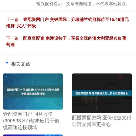
富兴配资提示：文章来自网络，不代表本站观点。
上一篇：
壹配资网门户 交银国际：升瑞浦兰钧目标价至15.46港元
维持“买入”评级
下一篇：
配查查配资 南澳设拉子：享誉全球的澳大利亚经典红葡
萄酒
相关文章
​壹配资网门户 同益股份
​配股票配资网 医保便捷支付
(300538.SZ)暂未应用于铜
让群众就医更省心
缆高速连接领域