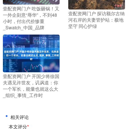
​壹配资网门户 吃饭砸锅！又
​壹配资网门户 探访额尔古纳
一外企刻意“辱华”，不到48
河右岸的夫妻管护站：极地
小时，付出代价惨重
坚守 同心护绿
_Swatch_中国_品牌
​壹配资网门户 开国少将徐国
夫遇见许世友，讥讽道：你
一个军长，能量也就这么大
_组织_事情_工作时
相关评论
本文评分
*