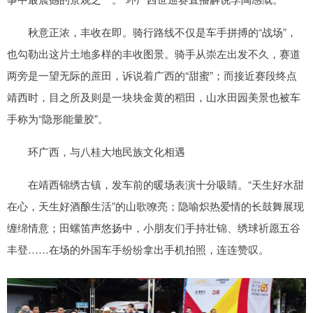
秋意正浓，丰收在即。骑行路线不仅是车手拼搏的“战场”，
也勾勒出这片土地多样的丰收图景。骑手从崇左出发不久，赛道
两旁是一望无际的蔗田，诉说着广西的“甜蜜”；而接近赛段终点
靖西时，目之所及则是一块块金黄的稻田，山水田园美景也被车
手称为“隐形能量胶”。
环广西，与八桂大地民族文化相遇
在靖西锦绣古镇，发车前的暖场表演十分吸睛。“天生好水甜
在心，天生好酒酿生活”的山歌嘹亮；隐喻炽热爱情的长鼓舞展现
缠绵情意；田螺笛声悠扬中，小朋友们手持壮锦、绣球祈愿五谷
丰登……在场的外国车手纷纷拿出手机拍照，连连赞叹。