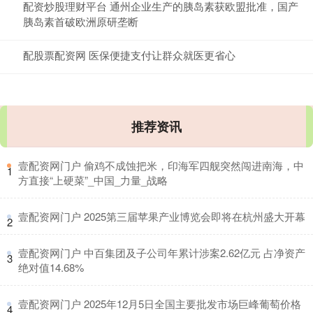
配资炒股理财平台 通州企业生产的胰岛素获欧盟批准，国产
胰岛素首破欧洲原研垄断
配股票配资网 医保便捷支付让群众就医更省心
推荐资讯
​壹配资网门户 偷鸡不成蚀把米，印海军四舰突然闯进南海，中
1
方直接“上硬菜”_中国_力量_战略
​壹配资网门户 2025第三届苹果产业博览会即将在杭州盛大开幕
2
​壹配资网门户 中百集团及子公司年累计涉案2.62亿元 占净资产
3
绝对值14.68%
​壹配资网门户 2025年12月5日全国主要批发市场巨峰葡萄价格
4