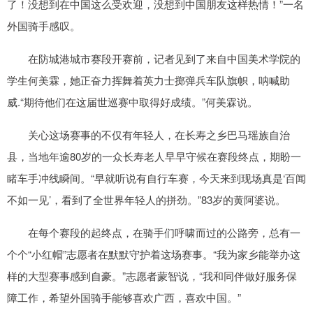
了！没想到在中国这么受欢迎，没想到中国朋友这样热情！”一名
外国骑手感叹。
在防城港城市赛段开赛前，记者见到了来自中国美术学院的
学生何美霖，她正奋力挥舞着英力士掷弹兵车队旗帜，呐喊助
威.“期待他们在这届世巡赛中取得好成绩。”何美霖说。
关心这场赛事的不仅有年轻人，在长寿之乡巴马瑶族自治
县，当地年逾80岁的一众长寿老人早早守候在赛段终点，期盼一
睹车手冲线瞬间。“早就听说有自行车赛，今天来到现场真是‘百闻
不如一见’，看到了全世界年轻人的拼劲。”83岁的黄阿婆说。
在每个赛段的起终点，在骑手们呼啸而过的公路旁，总有一
个个“小红帽”志愿者在默默守护着这场赛事。“我为家乡能举办这
样的大型赛事感到自豪。”志愿者蒙智说，“我和同伴做好服务保
障工作，希望外国骑手能够喜欢广西，喜欢中国。”