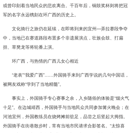
或曾印刻着当地民众的悲欢离合。千百年后，铜鼓奖杯则将把冠
军的名字永远镌刻在环广西的历史上。
文化骑行之旅仍在延续，在即将到来的宜州—弄拉赛段争夺
中，当地已在赛道路段布置多个非遗展演点，壮族会鼓、打扁
担、草凳龙等将轮番上演。
环广西，与热情的广西儿女心相近
“老表”“我爱广西”……外国骑手来到广西学说的几句中国话，
被网友戏称“学到了当地精髓”。
事实上，外国骑手专心赛事之余，入乡随俗的体验是“烟火气
十足”。在边城靖西，外国骑手与当地民众共同参加篝火晚会；在
河池宜州，外国教练员在烧烤摊前驻足，品尝之后竖起大拇指。
外国骑手在街巷散步时，常有当地市民请求合影签名。“太惊喜