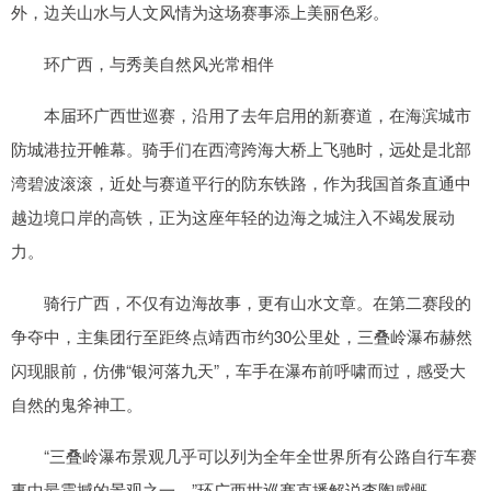
外，边关山水与人文风情为这场赛事添上美丽色彩。
环广西，与秀美自然风光常相伴
本届环广西世巡赛，沿用了去年启用的新赛道，在海滨城市
防城港拉开帷幕。骑手们在西湾跨海大桥上飞驰时，远处是北部
湾碧波滚滚，近处与赛道平行的防东铁路，作为我国首条直通中
越边境口岸的高铁，正为这座年轻的边海之城注入不竭发展动
力。
骑行广西，不仅有边海故事，更有山水文章。在第二赛段的
争夺中，主集团行至距终点靖西市约30公里处，三叠岭瀑布赫然
闪现眼前，仿佛“银河落九天”，车手在瀑布前呼啸而过，感受大
自然的鬼斧神工。
“三叠岭瀑布景观几乎可以列为全年全世界所有公路自行车赛
事中最震撼的景观之一。”环广西世巡赛直播解说李陶感慨。