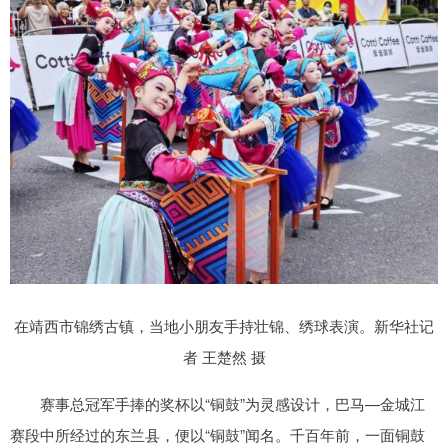
在靖西市锦绣古镇，当地小朋友手持壮锦、绣球表演。新华社记
者 王楚然 摄
赛事总冠军手捧的奖杯以“铜鼓”为灵感设计，巴马—金城江
赛段中所经过的东兰县，便以“铜鼓”闻名。千百年前，一面铜鼓